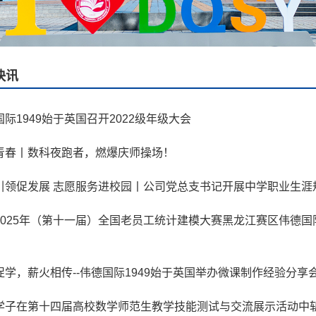
快讯
际1949始于英国召开2022级年级大会
青春丨数科夜跑者，燃爆庆师操场！
引领促发展 志愿服务进校园丨公司党总支书记开展中学职业生涯
2025年（第十一届）全国老员工统计建模大赛黑龙江赛区伟德国
促学，薪火相传--伟德国际1949始于英国举办微课制作经验分享
学子在第十四届高校数学师范生教学技能测试与交流展示活动中