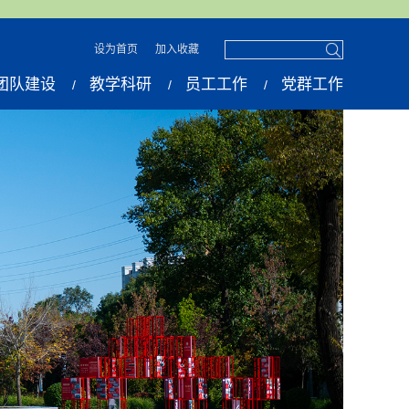
设为首页
加入收藏
团队建设
教学科研
员工工作
党群工作
/
/
/