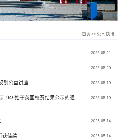
首页
公司快讯
>>
2025-05-21
2025-05-20
规划公益讲座
2025-05-19
际1949始于英国校赛结果公示的通
2025-05-19
会
2025-05-14
斩获佳绩
2025-05-14