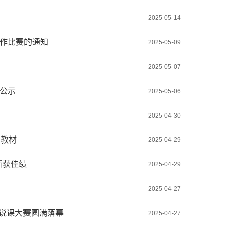
2025-05-14
制作比赛的通知
2025-05-09
2025-05-07
的公示
2025-05-06
2025-04-30
划教材
2025-04-29
斩获佳绩
2025-04-29
2025-04-27
生说课大赛圆满落幕
2025-04-27