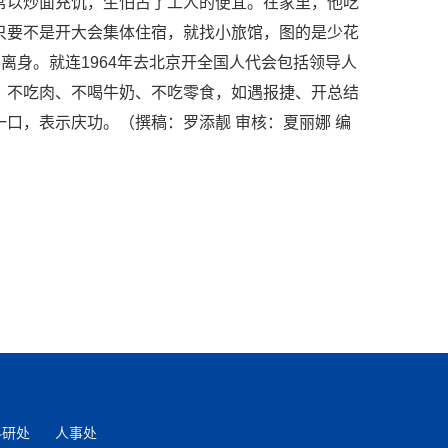
常以炒面充饥，生怕占了工人的便宜。在家里，他吃
只要不是开大会集体住宿，就找小旅馆，图的是少花
离身。就连1964年去北京开全国人代会包括领导人
、不吃肉、不喝牛奶、不吃零食，如遇报捷、开总结
口，表示庆功。（撰稿：罗添靓 审核：夏丽娜 编
科研处
人事处