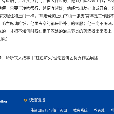
，有应酬了，才买点前门、恒大什么的；他到并队检查工作，经
随便，只要干净啥都行，越便宜越好；他经常出差办事或开会，
穿衣服还和玉门一样，“属老虎的上山下山一张皮”常年是工作服不
，毛主席请吃饭，他里头穿的都是带补丁的衣服；他一向不喝酒
么的，才把不知何时藏在柜子深处的治关节炎的药酒找出来喝上一
闫炎）
条：
聆听铁人故事丨“红色薪火”理论宣讲团优秀作品展播
快速链接
ther
伟德国际1949始于英国
教务系统
教务处