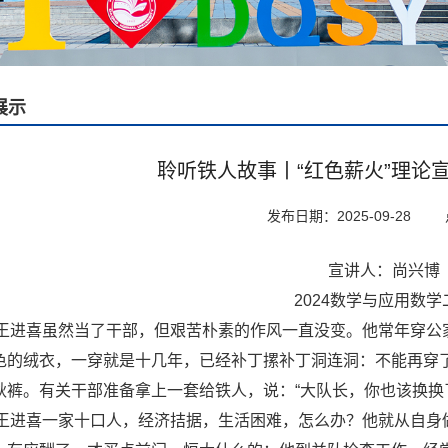
展示
聆听铁人故事丨“红色薪火”理论
发布日期：2025-09-28
宣讲人：尚兴博
2024数学与应用数学
王进喜虽然当了干部，但艰
苦朴素的作风一直没变。他常年穿公
色的绒衣，一穿就是十几年，已经补丁摞补丁洞连洞：不能再穿
秋裤。有关干部准备拿上一套给铁人，说：“大队长，你也该换换了
王进喜一家十口人，经济拮据，生活困难，怎么办？他就从自身