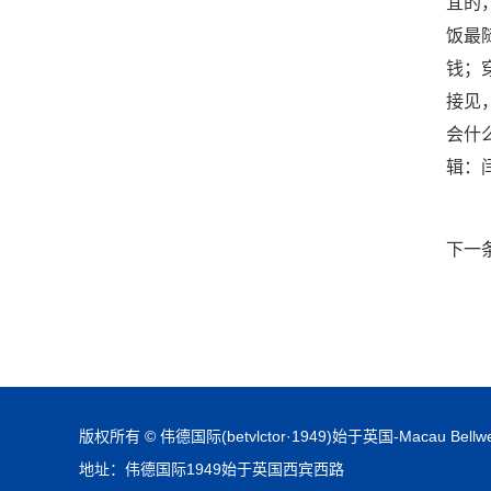
宜的
饭最
钱；
接见
会什
辑：
下一
版权所有 © 伟德国际(betvlctor·1949)始于英国-Macau Bellwe
地址：伟德国际1949始于英国西宾西路