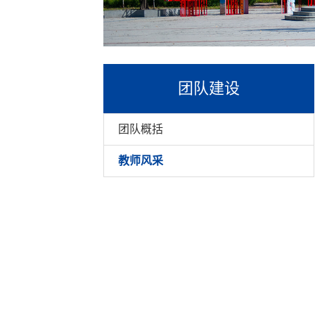
团队建设
团队概括
教师风采